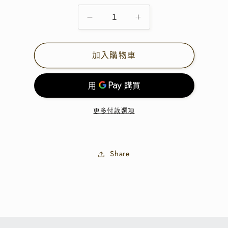
補
補
款
款
專
專
加入購物車
用
用
數
數
量
量
減
增
更多付款選項
少
加
Share