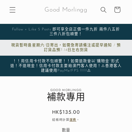
購
跳至內
物
容
Good Morlingg
車
Follow + Like 5 Posts 即可享全店正價一件九折 兩件八五折
三件八折包順豐！
現貨暫時逢星期六/日寄出，如需急寄請備注或提早通知 / 預
訂貨品預7-14日左右到貨
！！用信用卡付款不包順豐！！如需退款會以"購物金"形式
退！不退現金！信用卡付款主要給澳門客人使用！⚠️香港客人
建議使用PayMe/FPS !!!!!!⚠️
略過產
GOOD MORLINGG
品資訊
補款專用
定
HK$135.00
價
結帳時計算
運費
。
數量