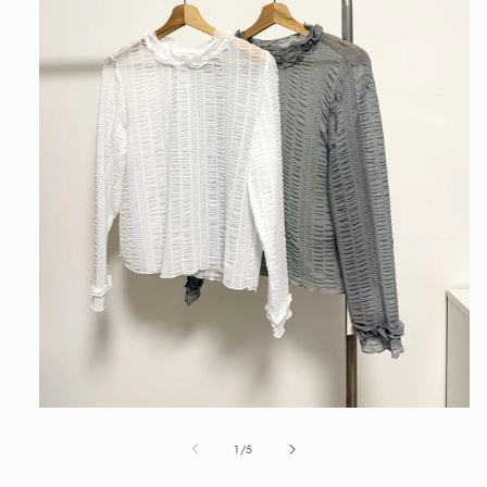
在
互
/
1
/
5
動
視