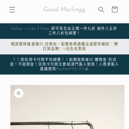
購
跳至內
物
容
Good Morlingg
車
Follow + Like 5 Posts 即可享全店正價一件九折 兩件八五折
三件八折包順豐！
現貨暫時逢星期六/日寄出，如需急寄請備注或提早通知 / 預
訂貨品預7-14日左右到貨
！！用信用卡付款不包順豐！！如需退款會以"購物金"形式
退！不退現金！信用卡付款主要給澳門客人使用！⚠️香港客人
建議使用PayMe/FPS !!!!!!⚠️
略過產
品資訊