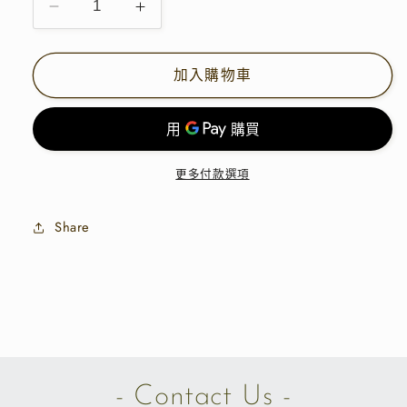
無
無
法
法
玻
玻
供
供
貨
貨
璃
璃
捲
捲
加入購物車
邊
邊
內
內
撘
撘
|
|
更多付款選項
E21978
E21978
數
數
Share
量
量
減
增
少
加
- Contact Us -