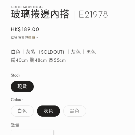
窗
GOOD MORLINGG
中
玻璃捲邊內撘 | E21978
開
啟
多
定
HK$189.00
媒
價
結帳時計算
運費
。
體
檔
案
白色｜灰紫（SOLDOUT) ｜灰色｜黑色
1
肩40cm 胸48cm 長55cm
Stock
現貨
Colour
子
子
白色
灰色
黑色
類
類
已
已
售
售
數量
罄
罄
或
或