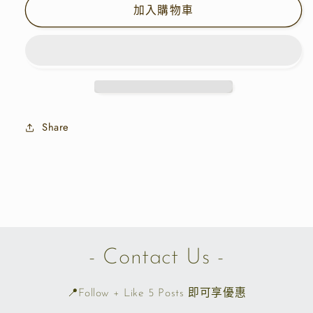
短
短
加入購物車
袖
袖
TEE
TEE
|
|
B8399
B8399
|
|
四
四
色
色
Share
數
數
量
量
減
增
少
加
- Contact Us -
📍Follow + Like 5 Posts 即可享優惠