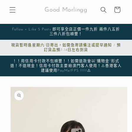
購
跳至內
物
容
Good Morlingg
車
Follow + Like 5 Posts 即可享全店正價一件九折 兩件八五折
三件八折包順豐！
現貨暫時逢星期六/日寄出，如需急寄請備注或提早通知 / 預
訂貨品預7-14日左右到貨
！！用信用卡付款不包順豐！！如需退款會以"購物金"形式
退！不退現金！信用卡付款主要給澳門客人使用！⚠️香港客人
建議使用PayMe/FPS !!!!!!⚠️
略過產
品資訊