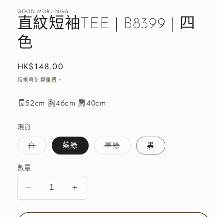
窗
GOOD MORLINGG
中
直紋短袖TEE | B8399 | 四
開
啟
色
多
媒
體
定
HK$148.00
檔
價
結帳時計算
運費
。
案
1
長52cm 胸46cm 肩40cm
現貨
子
子
白
藍綠
墨綠
黑
類
類
已
已
售
售
數量
罄
罄
或
或
無
無
法
法
直
直
供
供
貨
貨
紋
紋