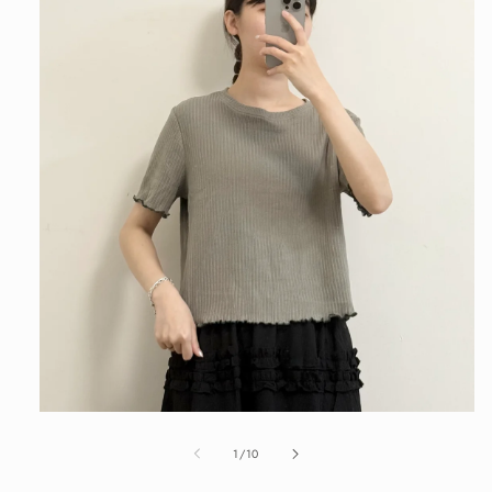
在
互
/
1
/
10
動
視