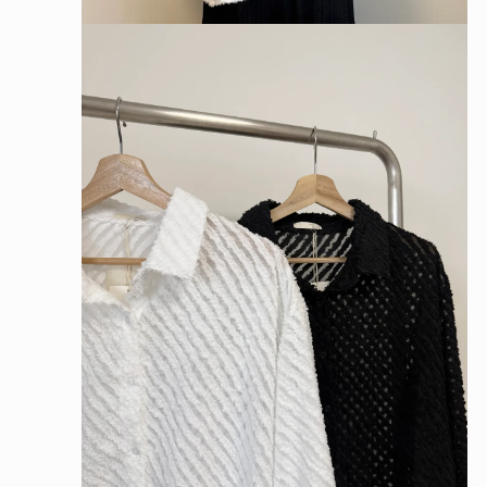
在
互
動
視
窗
中
開
啟
多
媒
體
檔
案
2