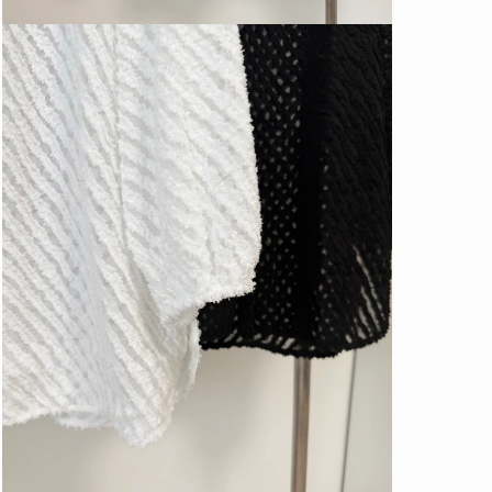
在
互
動
視
窗
中
開
啟
多
媒
體
檔
案
3