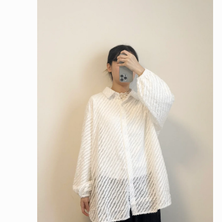
在
互
動
視
窗
中
開
啟
多
媒
體
檔
案
1