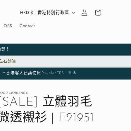
購
登
國
物
HKD $ | 香港特別行政區
入
車
家
OPS
Contact
/
地
區
包順豐！
日左右到貨
議使用PayMe/FPS !!!!!!⚠️
OOD MORLINGG
[SALE] 立體羽毛
微透襯衫 | E21951