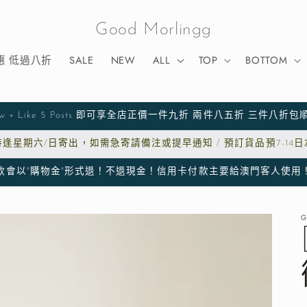
Good Morlingg
惠 低過八折
SALE
NEW
ALL
TOP
BOTTOM
low + Like 5 Posts 即可享全店正價一件九折 兩件八五折 三件八折
逢星期六/日寄出，如需急寄請備注或提早通知 / 預訂貨品預7-14
"購物金"形式退！不退現金！信用卡付款主要給澳門客人使用！⚠️香港客人建
G