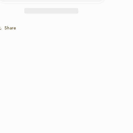
透
透
襯
襯
衫
衫
Share
|
|
E21951
E21951
數
數
量
量
減
增
少
加