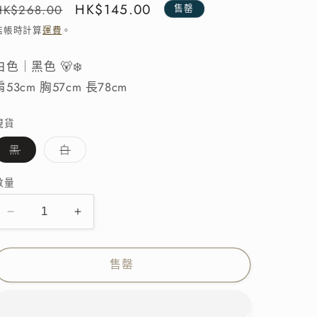
定
售
HK$145.00
HK$268.00
售罄
價
價
結帳時計算
運費
。
白色｜黑色 🐻‍❄️
肩53cm 胸57cm 長78cm
現貨
子
子
黑
白
類
類
已
已
售
售
數量
罄
罄
或
或
無
無
[SALE]
[SALE]
法
法
供
供
立
立
貨
貨
體
體
售罄
羽
羽
毛
毛
微
微