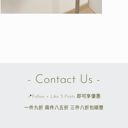
在
互
動
視
窗
中
開
啟
多
媒
體
- Contact Us -
檔
案
5
📍Follow + Like 5 Posts 即可享優惠
一件九折 兩件八五折 三件八折包順豐
-