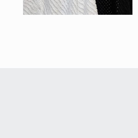
在
互
動
視
窗
中
開
啟
多
媒
體
檔
案
4