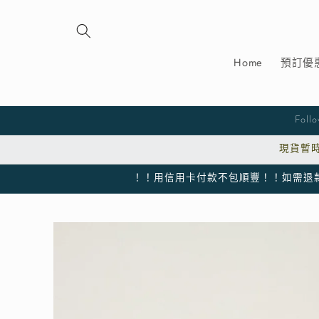
跳至內
容
Home
預訂優
Fol
現貨暫時
！！用信用卡付款不包順豐！！如需退款會以
略過產
品資訊