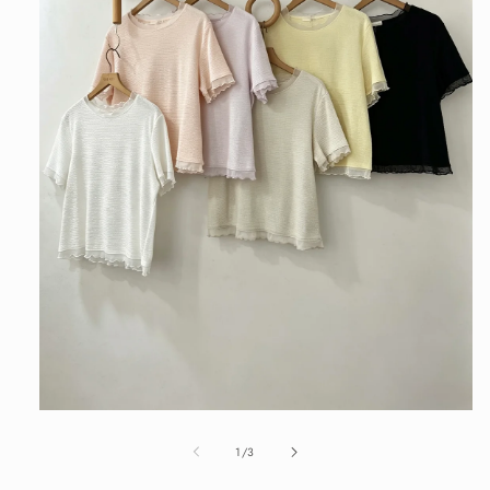
在
互
/
1
/
3
動
視