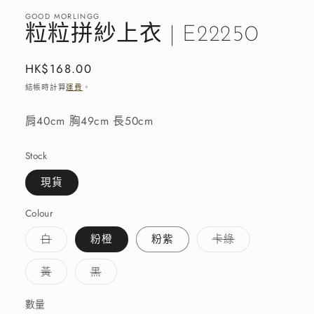
窗
GOOD MORLINGG
中
粒粒拼紗上衣 | E22250
開
啟
多
定
HK$168.00
媒
價
結帳時計算
運費
。
體
檔
案
肩40cm 胸49cm 長50cm
1
Stock
現貨
Colour
子
子
白
粉橙
粉紫
卡綠
類
類
已
已
售
售
子
子
黃
黑
罄
罄
類
類
或
或
已
已
無
無
售
售
數量
法
法
罄
罄