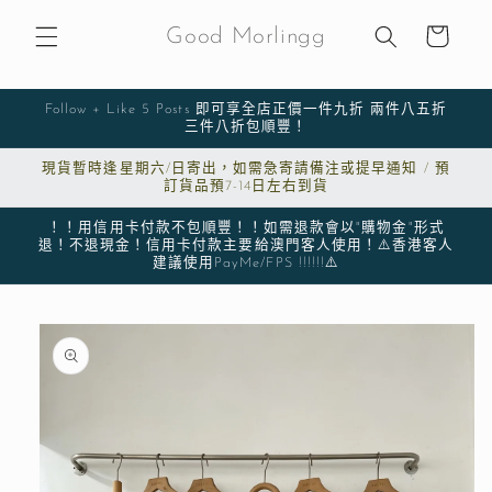
購
跳至內
物
容
Good Morlingg
車
Follow + Like 5 Posts 即可享全店正價一件九折 兩件八五折
三件八折包順豐！
現貨暫時逢星期六/日寄出，如需急寄請備注或提早通知 / 預
訂貨品預7-14日左右到貨
！！用信用卡付款不包順豐！！如需退款會以"購物金"形式
退！不退現金！信用卡付款主要給澳門客人使用！⚠️香港客人
建議使用PayMe/FPS !!!!!!⚠️
略過產
品資訊