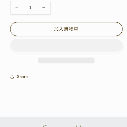
供
供
或
或
貨
貨
無
無
法
法
粒
粒
供
供
貨
貨
粒
粒
拼
拼
加入購物車
紗
紗
上
上
衣
衣
|
|
E22250
E22250
數
數
Share
量
量
減
增
少
加