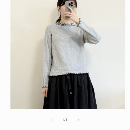
在
互
/
1
/
8
動
視