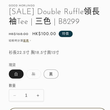
窗
GOOD MORLINGG
中
[SALE] Double Ruffle領長
開
啟
袖Tee | 三色 | B8299
多
媒
體
定
售
HK$100.00
HK$168.00
特價
檔
價
價
案
結帳時計算
運費
。
1
衫長22.5寸 胸18.5寸肩15寸
現貨
子
白
灰
黑
類
已
售
數量
罄
或
無
[SALE]
[SALE]
法
供
Double
Double
貨
Ruffle
Ruffle