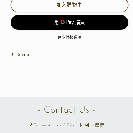
加入購物車
領
領
長
長
袖
袖
Tee
Tee
|
|
更多付款選項
三
三
色
色
Share
|
|
B8299
B8299
數
數
量
量
減
增
少
加
- Contact Us -
📍Follow + Like 5 Posts 即可享優惠