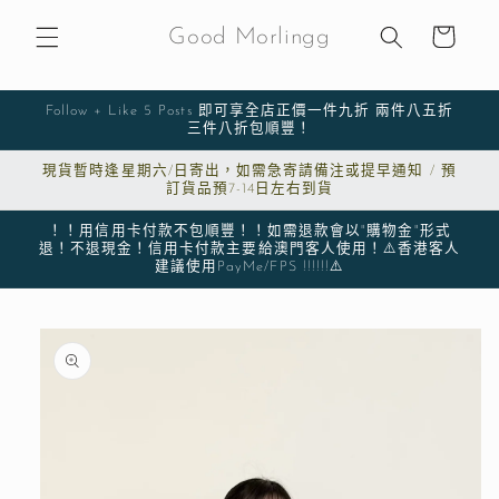
購
跳至內
物
容
Good Morlingg
車
Follow + Like 5 Posts 即可享全店正價一件九折 兩件八五折
三件八折包順豐！
現貨暫時逢星期六/日寄出，如需急寄請備注或提早通知 / 預
訂貨品預7-14日左右到貨
！！用信用卡付款不包順豐！！如需退款會以"購物金"形式
退！不退現金！信用卡付款主要給澳門客人使用！⚠️香港客人
建議使用PayMe/FPS !!!!!!⚠️
略過產
品資訊