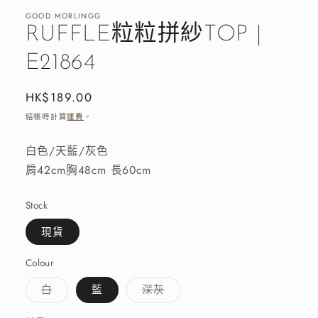
窗
GOOD MORLINGG
中
RUFFLE粒粒拼紗TOP |
開
啟
E21864
多
媒
體
定
HK$189.00
檔
價
結帳時計算
運費
。
案
1
白色/天藍/灰色
肩42cm胸48cm 長60cm
Stock
現貨
Colour
子
子
白
藍
深灰
類
類
已
已