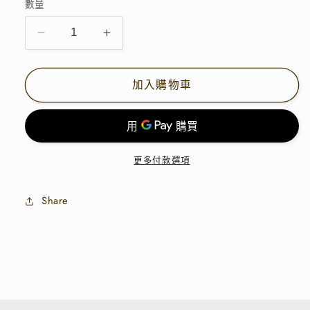
售
售
數量
罄
罄
或
或
無
無
RUFFLE
RUFFLE
法
法
供
供
粒
粒
貨
貨
粒
粒
加入購物車
拼
拼
紗
紗
TOP
TOP
|
|
E21864
E21864
更多付款選項
數
數
量
量
Share
減
增
少
加