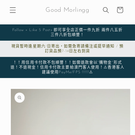
購
跳至內
物
容
Good Morlingg
車
Follow + Like 5 Posts 即可享全店正價一件九折 兩件八五折
三件八折包順豐！
現貨暫時逢星期六/日寄出，如需急寄請備注或提早通知 / 預
訂貨品預7-14日左右到貨
！！用信用卡付款不包順豐！！如需退款會以"購物金"形式
退！不退現金！信用卡付款主要給澳門客人使用！⚠️香港客人
建議使用PayMe/FPS !!!!!!⚠️
略過產
品資訊