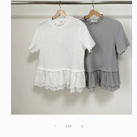
在
互
/
1
/
6
動
視